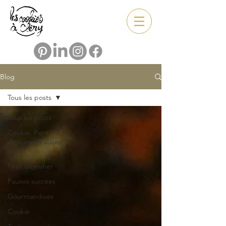
Blog
Tous les posts
Tous les posts
Cookie, Petit
déjeuner, Pauses
sucr
Petit déjeuner
Pauses sucrées
Gourmandises
Cookie