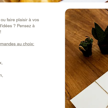
ou faire plaisir à vos
d'idées ? Pensez à
!!
rmandes au choix:
,
x,
n,