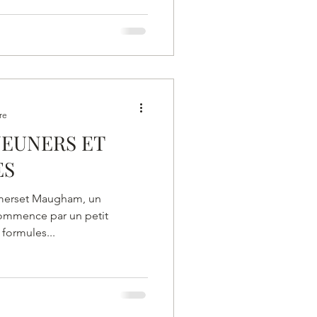
re
JEUNERS ET
ES
omerset Maugham, un
commence par un petit
 formules...