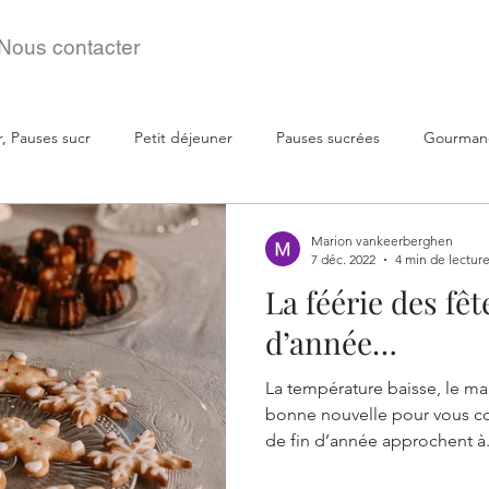
Nous contacter
r, Pauses sucr
Petit déjeuner
Pauses sucrées
Gourman
Marion vankeerberghen
7 déc. 2022
4 min de lectur
La féérie des fêt
d’année…
La température baisse, le ma
bonne nouvelle pour vous 
de fin d’année approchent à.